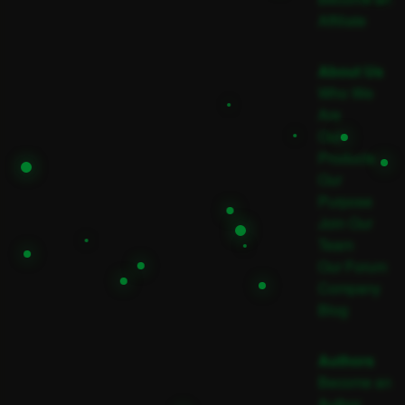
Affiliate
About Us
Who We
Are
Our
Products
Our
Purpose
Join Our
Team
Our Forum
Company
Blog
Authors
Become an
Author