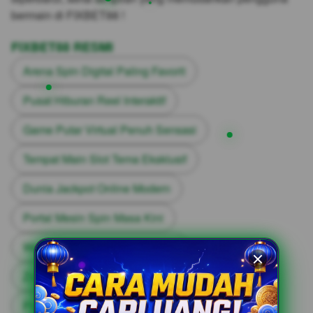
bermain di FIXBET88 !
FIXBET88 RESMI
Arena Spin Digital Paling Favorit
Pusat Hiburan Reel Interaktif
Game Putar Virtual Penuh Sensasi
Tempat Main Slot Tema Eksklusif
Dunia Jackpot Online Modern
Portal Mesin Spin Masa Kini
Wahana Hiburan Slot Premium
Zona Reel Online Paling Seru
Platform Spin Otomatis Kekinian